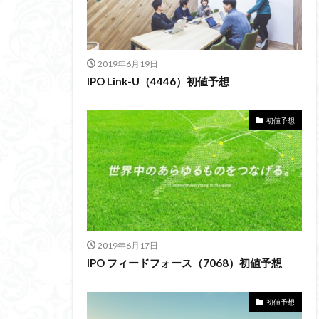
2019年6月19日
IPO Link-U（4446）初値予想
初値予想
2019年6月17日
IPO フィードフォース（7068）初値予想
初値予想