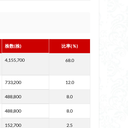
株数(株)
比率(％)
4,155,700
68.0
733,200
12.0
488,800
8.0
488,800
8.0
152,700
2.5