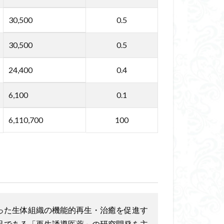
30,500
0.5
30,500
0.5
24,400
0.4
6,100
0.1
6,110,700
100
った生体組織の機能的再生・治癒を促進す
品である「再生誘導医薬」の研究開発を主