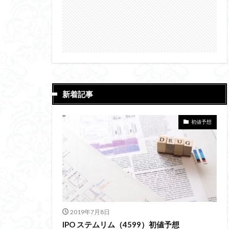
新着記事
初値予想
2019年7月8日
IPO ステムリム（4599）初値予想