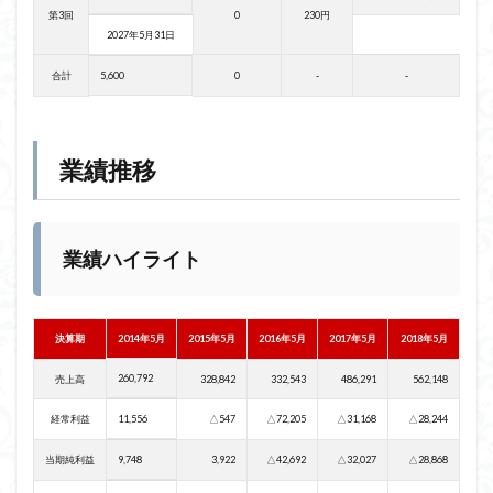
第3回
0
230円
2027年5月31日
合計
5,600
0
-
-
業績推移
業績ハイライト
決算期
2014年5月
2015年5月
2016年5月
2017年5月
2018年5月
260,792
売上高
328,842
332,543
486,291
562,148
経常利益
11,556
△547
△72,205
△31,168
△28,244
当期純利益
9,748
3,922
△42,692
△32,027
△28,868