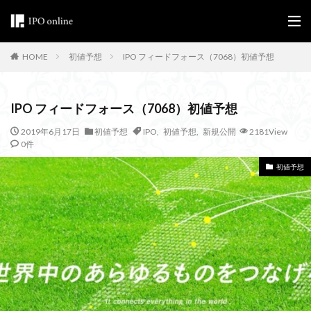
初値予想
IPO フィードフォース（7068）初値予想
HOME
IPO フィードフォース（7068）初値予想
2019年6月17日
初値予想
IPO
,
初値予想
,
新規公開
2181View
0件
初値予想