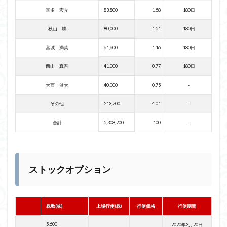
喜多 宏介
83,800
1.58
180日
秋山 勝
80,000
1.51
180日
宮城 満英
61,600
1.16
180日
西山 真吾
41,000
0.77
180日
大西 健太
40,000
0.75
-
その他
213,200
4.01
-
合計
5,308,200
100
-
ストックオプション
株数(株)
上場行使(株)
行使価格
行使期間
5,600
2020年3月20日