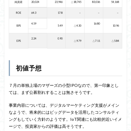
純資産
20,024
23,946
△18,745
83,036
54,168
ROE
64.3
17.8
－
－
－
4.59
16.80
BPS
5.49
△4.30
10.96
2.24
0.90
EPS
△9.79
△7.11
△5.84
初値予想
７月の単独上場のマザーズの小型IPOなので、第一印象とし
ては、まず公募割れすることは無さそうです。
事業内容については、デジタルマーケティング支援がメイン
なようで、将来的にはビッグデータを活用したコンサルティ
ングもしていく方針のようです。IoT関連にも比較的近いイメ
ージで、投資家からの評価は高そうです。