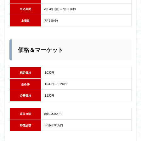
申込期間
6月28日(金)～7月3日(水)
上場日
7月5日(金)
価格＆マーケット
想定価格
1,030円
1,030円～1,150円
仮条件
公募価格
1,150円
吸収金額
8億1,000万円
57億6,000万円
時価総額