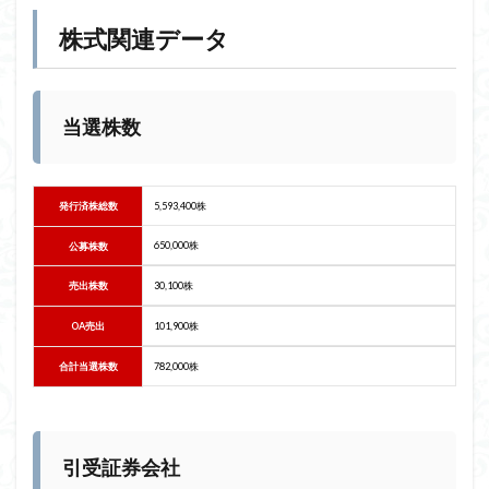
株式関連データ
当選株数
発行済株総数
5,593,400株
650,000株
公募株数
売出株数
30,100株
OA売出
101,900株
合計当選株数
782,000株
引受証券会社