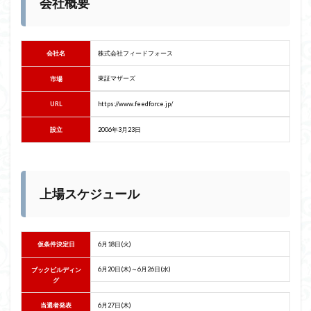
会社概要
会社名
株式会社フィードフォース
東証マザーズ
市場
URL
https://www.feedforce.jp/
設立
2006年3月23日
上場スケジュール
仮条件決定日
6月18日(火)
6月20日(木)～6月26日(水)
ブックビルディン
グ
当選者発表
6月27日(木)