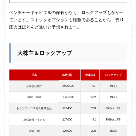
ベンチャーキャピタルの保有がなく、ロックアップもかかっ
ています。ストックオプションも軽微であることから、売り
圧力はほとんど無いと予想されます。
大株主＆ロックアップ
氏名
株数(株)
比率(%)
ロックアップ
2,000,000
合同会社理力
37.68
180日
塚田 耕司
1,923,600
36.24
180日
トランス・コスモス株式会社
527,400
9.94
90日or1.5倍
株式会社マイナビ
217,600
4.1
90日or1.5倍
寺嶋 徹
120,000
2.26
180日