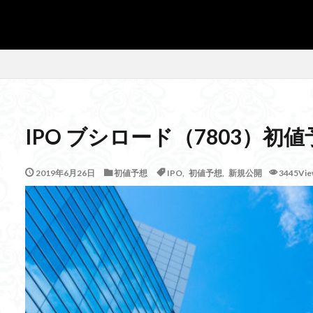
IPO ブシロード（7803）初値
2019年6月26日
初値予想
IPO
,
初値予想
,
新規公開
3445Vie