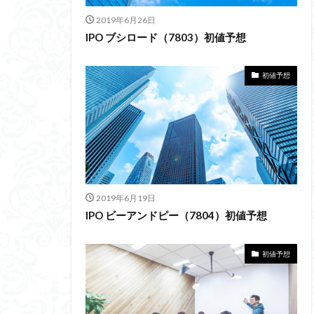
2019年6月26日
IPO ブシロード（7803）初値予想
初値予想
2019年6月19日
IPO ビーアンドピー（7804）初値予想
初値予想