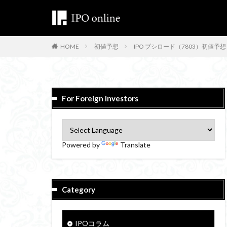
初値予想
IPO ブシロード（7803）初値予想
HOME
For Foreign Investors
Powered by
Translate
Category
IPOコラム