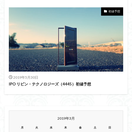
初値予想
2019年5月30日
IPO リビン・テクノロジーズ（4445）初値予想
2019年3月
月
火
水
木
金
土
日