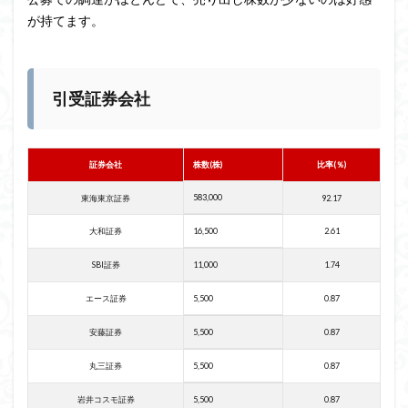
が持てます。
引受証券会社
証券会社
株数(株)
比率(％)
583,000
東海東京証券
92.17
大和証券
16,500
2.61
SBI証券
11,000
1.74
エース証券
5,500
0.87
安藤証券
5,500
0.87
丸三証券
5,500
0.87
岩井コスモ証券
5,500
0.87