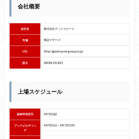
会社概要
会社名
株式会社グッドスピード
東証マザーズ
市場
URL
https://goodspeed-group.co.jp/
設立
2003年2月20日
上場スケジュール
仮条件決定日
4月5日(金)
4月9日(火)～4月15日(月)
ブックビルディン
グ