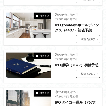
2019年2月24日
初値予想
2019年3月25日
IPO gooddaysホールディン
グス（4437）初値予想
続きを読む
2019年2月21日
初値予想
2019年3月25日
IPO 識学（7049）初値予想
続きを読む
2019年2月20日
初値予想
2019年3月25日
IPO ダイコー通産（7673）