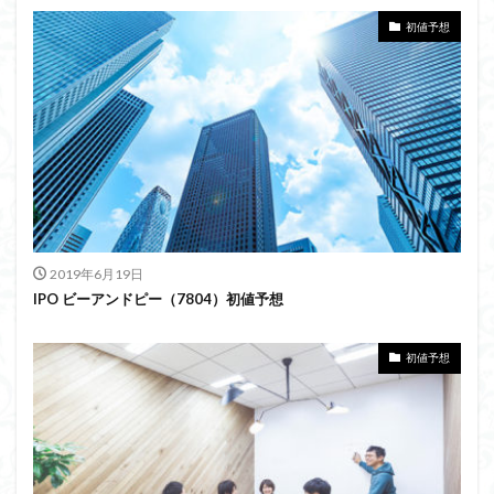
初値予想
2019年6月19日
IPO ビーアンドピー（7804）初値予想
初値予想