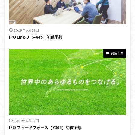
2019年6月19日
IPO Link-U（4446）初値予想
初値予想
2019年6月17日
IPO フィードフォース（7068）初値予想