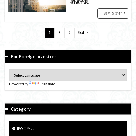
初値予想
続きを読む
1
2
3
Next
For Foreign Investors
Powered by
Translate
Category
IPOコラム