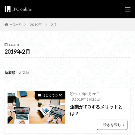
2019年
2月
HOME
MONTH
2019年2月
新着順
人気順
2019年2月28日
はじめてのIPO
2019年3月25日
企業がIPOするメリットと
は？
続きを読む