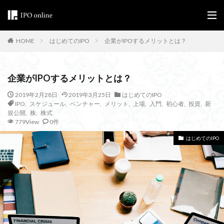
はじめてのIPO
企業がIPOするメリットとは？
HOME
企業がIPOするメリットとは？
2019年2月28日
2019年3月25日
はじめてのIPO
IPO
,
スケジュール
,
ベンチャー
,
メリット
,
上場
,
入門
,
初心者
,
投資
,
新
規公開
,
株
,
株式
779View
0件
はじめてのIPO