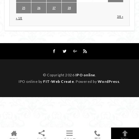
25
26
27
28
3月 »
« 1月
© Copyright 2026
IPO online
.
IPO online by
FIT-Web Create
. Powered by
WordPress
.
ホーム
シェア
メニュー
電話
TOPへ