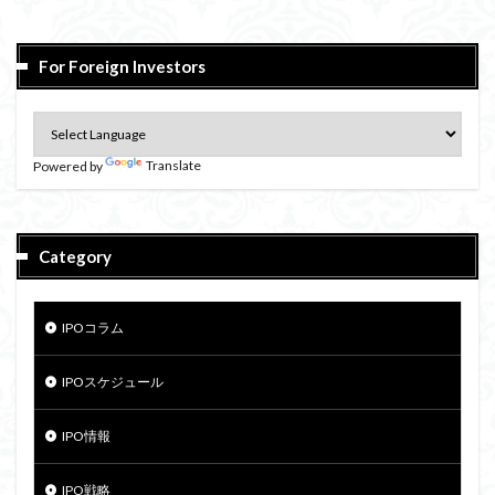
For Foreign Investors
Powered by
Translate
Category
IPOコラム
IPOスケジュール
IPO情報
IPO戦略