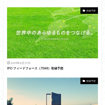
初値予想
2019年6月17日
IPO フィードフォース（7068）初値予想
初値予想