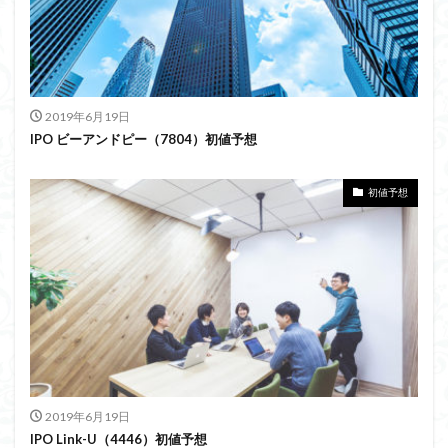
2019年6月19日
IPO ビーアンドピー（7804）初値予想
初値予想
2019年6月19日
IPO Link-U（4446）初値予想