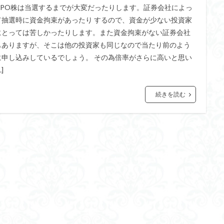
IPO株は当選するまでが大変だったりします。証券会社によっ
て抽選時に資金拘束があったり するので、資金が少ない投資家
にとっては苦しかったりします。また資金拘束がない証券会社
もありますが、そこは他の投資家も同じなので当たり前のよう
に申し込みしているでしょう。 その為倍率がさらに高いと思い
…]
続きを読む