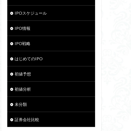
IPOスケジュール
IPO情報
IPO戦略
はじめてのIPO
初値予想
初値分析
未分類
証券会社比較