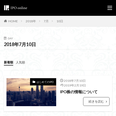
2018年
7月
10日
HOME
DAY
2018年7月10日
新着順
人気順
2018年7月10日
はじめてのIPO
2019年2月19日
IPO株の情報について
続きを読む