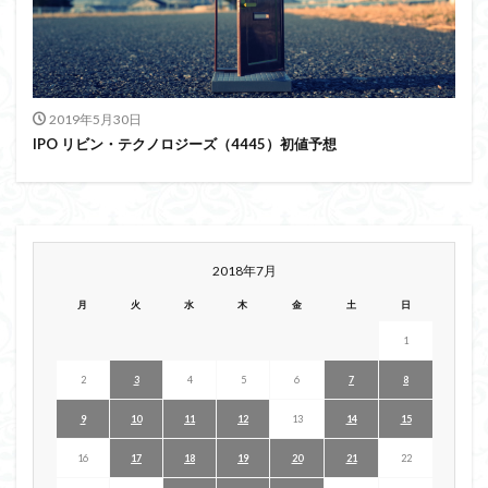
2019年5月30日
IPO リビン・テクノロジーズ（4445）初値予想
2018年7月
月
火
水
木
金
土
日
1
2
3
4
5
6
7
8
9
10
11
12
13
14
15
16
17
18
19
20
21
22