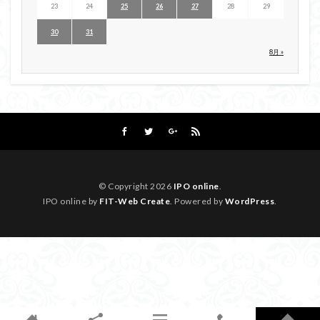
23
24
25
26
27
28
29
30
31
8月 »
© Copyright 2026
IPO online
.
IPO online by
FIT-Web Create
. Powered by
WordPress
.