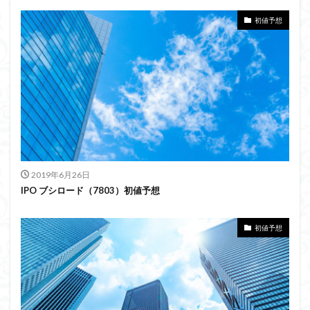
初値予想
2019年6月26日
IPO ブシロード（7803）初値予想
初値予想