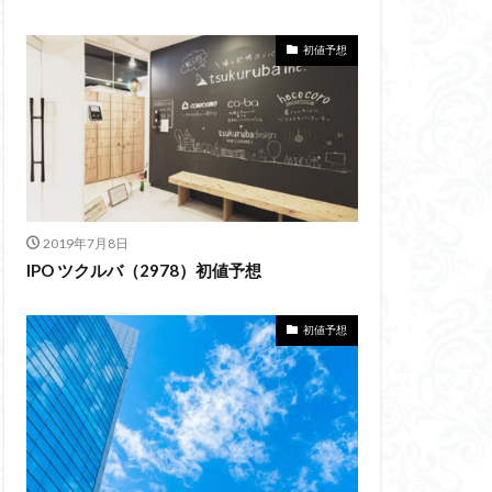
初値予想
2019年7月8日
IPO ツクルバ（2978）初値予想
初値予想