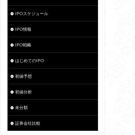
IPOスケジュール
IPO情報
IPO戦略
はじめてのIPO
初値予想
初値分析
未分類
証券会社比較