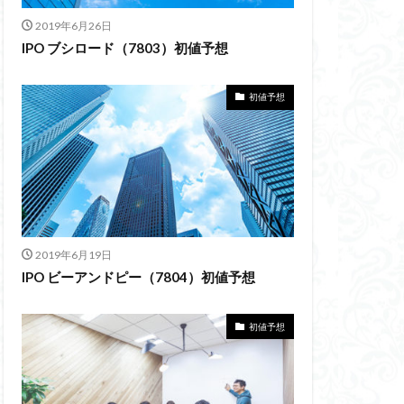
2019年6月26日
IPO ブシロード（7803）初値予想
初値予想
2019年6月19日
IPO ビーアンドピー（7804）初値予想
初値予想