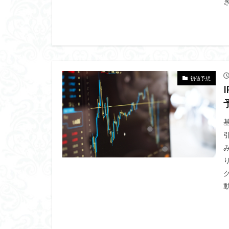
初値予想
動