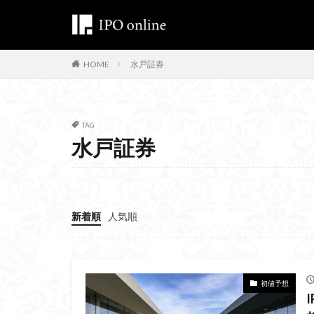
水戸証券
HOME
TAG
水戸証券
新着順
人気順
初値予想