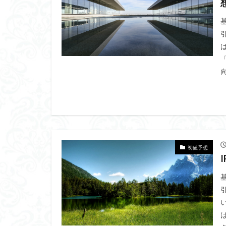
は
初値予想