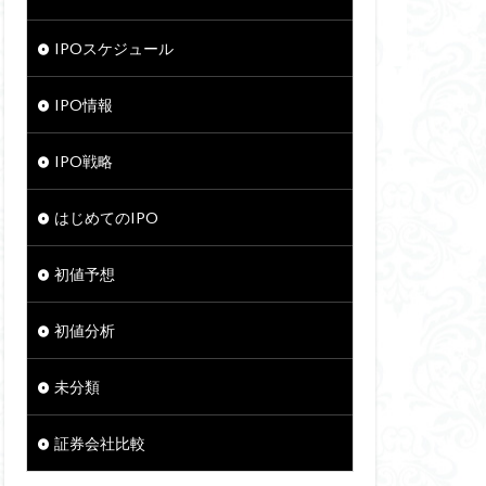
IPOスケジュール
IPO情報
IPO戦略
はじめてのIPO
初値予想
初値分析
未分類
証券会社比較