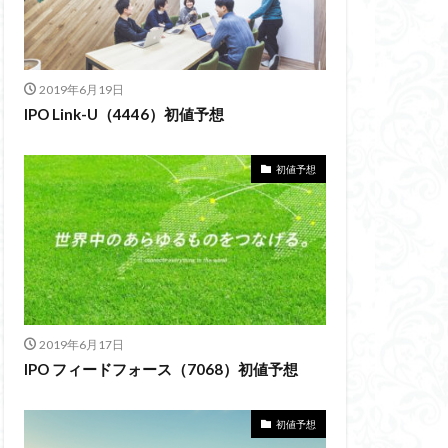
2019年6月19日
IPO Link-U（4446）初値予想
初値予想
2019年6月17日
IPO フィードフォース（7068）初値予想
初値予想