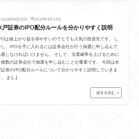
2018年8月13日
2019年4月13日
水戸証券のIPO配分ルールを分かりやすく説明
IPOは値上がり益を得やすいのでとても人気の投資先です。 し
かし、IPOを手に入れるには証券会社が行う抽選に申し込んで
当選しなければいけません。 そして、当選確率を上げるために
は複数の証券会社で抽選を申し込むことが重要です。 今回は水
戸証券のIPO配分ルールについて分かりやすく説明していきま
。 ま […]
続きを読む