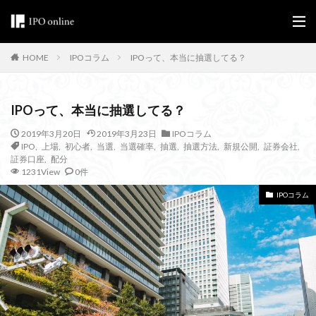
IPOコラム
IPOって、本当に抽選してる？
HOME
IPOって、本当に抽選してる？
2019年3月20日
2019年3月23日
IPOコラム
IPO
,
上場
,
初心者
,
当選
,
当選確率
,
抽選
,
抽選方法
,
新規公開
,
証券会社
,
証券口座
,
配分
1231View
0件
IPOコラム