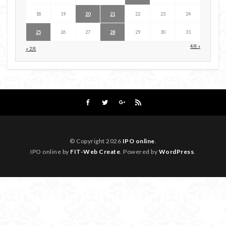
18
19
20
21
22
23
24
25
26
27
28
29
30
31
4月 »
« 2月
© Copyright 2026
IPO online
.
IPO online by
FIT-Web Create
. Powered by
WordPress
.