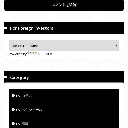
For Foreign Investors
Powered by
Translate
Category
IPOコラム
IPOスケジュール
IPO情報