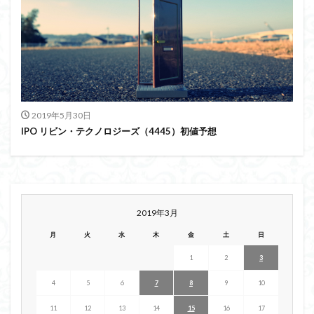
2019年5月30日
IPO リビン・テクノロジーズ（4445）初値予想
2019年3月
月
火
水
木
金
土
日
1
2
3
4
5
6
7
8
9
10
11
12
13
14
15
16
17