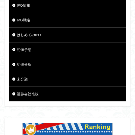
IPO情報
IPO戦略
はじめてのIPO
初値予想
初値分析
未分類
証券会社比較